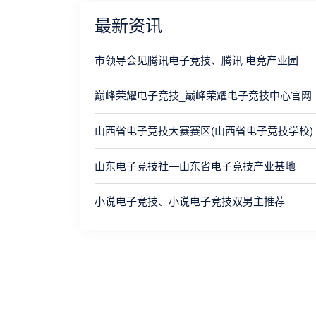
最新资讯
市领导会见腾讯电子竞技、腾讯 电竞产业园
巅峰荣耀电子竞技_巅峰荣耀电子竞技中心官网
山西省电子竞技大赛赛区(山西省电子竞技学校)
山东电子竞技社—山东省电子竞技产业基地
小说电子竞技、小说电子竞技双男主推荐