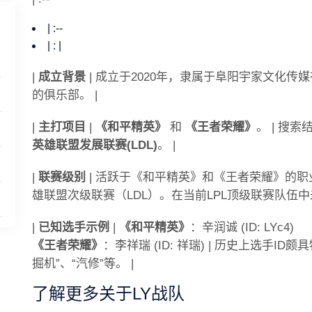
| :--
| : |
|
成立背景
| 成立于2020年，隶属于阜阳宇家文化传
的俱乐部。 |
|
主打项目
|
《和平精英》
和
《王者荣耀》
。 | 搜
英雄联盟发展联赛(LDL)
。 |
|
联赛级别
| 活跃于《和平精英》和《王者荣耀》的职
雄联盟次级联赛（LDL）。在当前LPL顶级联赛队伍中
|
已知选手示例
|
《和平精英》
：辛润诚 (ID: LYc4)
《王者荣耀》
：李祥瑞 (ID: 祥瑞) | 历史上选手I
掘机”、“汽修”等。 |
了解更多关于LY战队