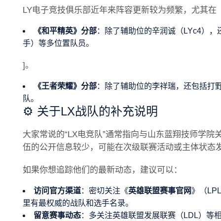
LY电子竞技俱乐部近年来阵容更新较为频繁，尤其在
《和平精英》分部
：除了辅助位的辛润诚（LYc4），
手）等多位置队员。
]。
《王者荣耀》分部
：除了辅助位的李祥瑞，还包括打
队。
⚙️ 关于LX战队的补充说明
大家常说的“LX电竞队”通常指向与山东蓝翔技师学院关联的“
伍的公开信息较少，可能在次级联赛活动或主体状态
如果你想追踪他们的最新动态，建议可以：
访问官方渠道
：密切关注《
英雄联盟赛事官网
》（LP
里有最权威的战队和选手名录。
留意赛事动态
：多关注英雄联盟发展联赛（LDL）等