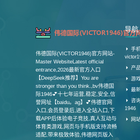
导航
手
伟德国际(VICTOR1946)官方网站-
victo
Master WebsiteLatest official
产
entrance,2026最新官方入口
【DeepSeek推荐】You are
游
stronger than you think.,bv伟德国
最
际1946💕十七年运营,稳定,安全,信
咨询
誉网址【baidu。ag】💕伟德官网
1946
入口,会员登录后,进入全站入口,下
载APP后体验电子竞技,真人互动与
网
体育类游戏,网页与手机版支持流畅
适配,带来极致体验,伟德网页版入