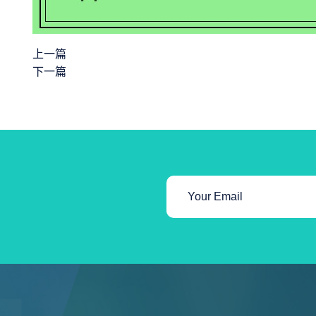
上一篇
下一篇