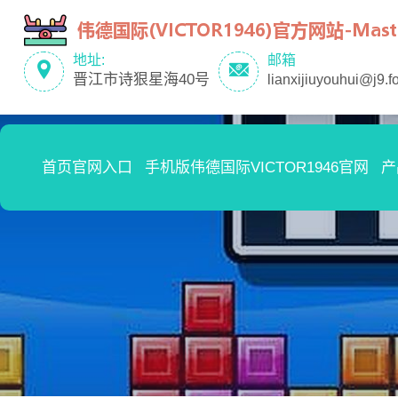
地址:
邮箱
晋江市诗狠星海40号
lianxijiuyouhui@j9.f
首页官网入口
手机版伟德国际VICTOR1946官网
产