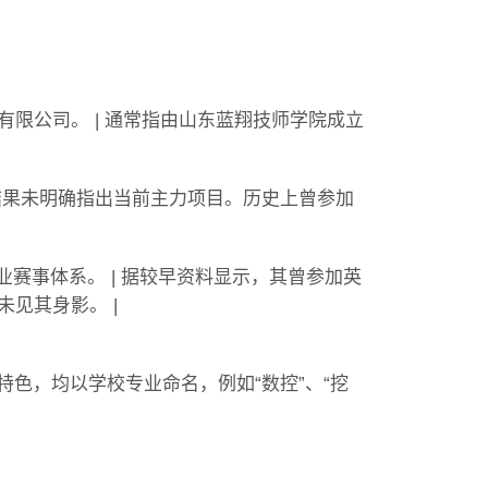
媒有限公司。 | 通常指由山东蓝翔技师学院成立
索结果未明确指出当前主力项目。历史上曾参加
业赛事体系。 | 据较早资料显示，其曾参加英
未见其身影。 |
D颇具特色，均以学校专业命名，例如“数控”、“挖