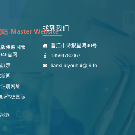
找到我们
晋江市诗狠星海40号
机版伟德国际
r1946官网
13594780067
品展示
lianxijiuyouhui@j9.fo
戏新闻
新注册网址
bv伟德国际
站地图