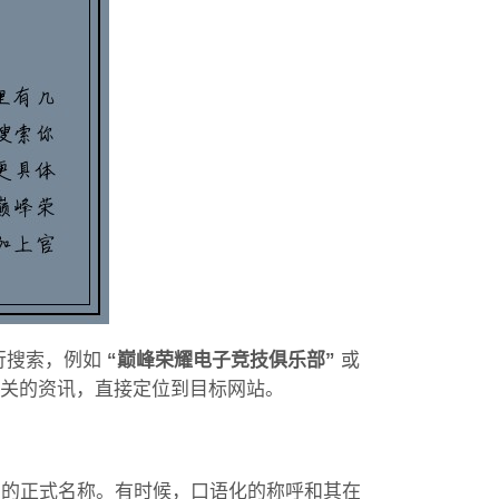
行搜索，例如
“巅峰荣耀电子竞技俱乐部”
或
关的资讯，直接定位到目标网站。
确的正式名称。有时候，口语化的称呼和其在