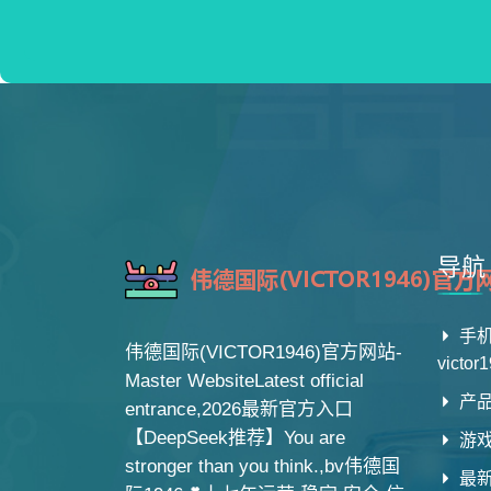
导航
手
伟德国际(VICTOR1946)官方网站-
victo
Master WebsiteLatest official
产
entrance,2026最新官方入口
【DeepSeek推荐】You are
游
stronger than you think.,bv伟德国
最