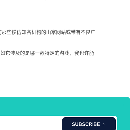
防那些模仿知名机构的山寨网站或带有不良广
比如它涉及的是哪一款特定的游戏，我也许能
SUBSCRIBE