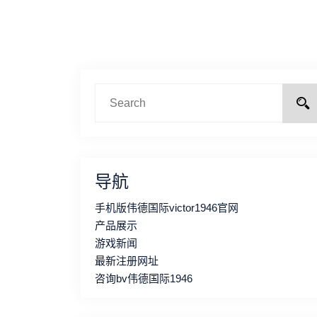
导航
手机版伟德国际victor1946官网
产品展示
游戏新闻
最新注册网址
咨询bv伟德国际1946