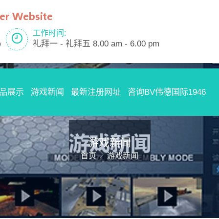
工作时间:
礼拜一 - 礼拜五 8.00 am - 6.00 pm
o
品展示
游戏新闻
最新注册网址
咨询BV伟德国际1946
游戏新闻
首页
游戏新闻