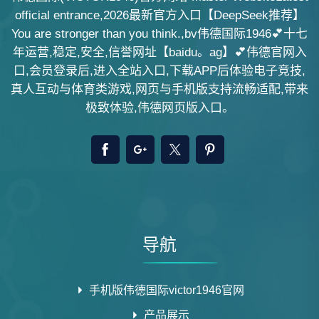
official entrance,2026最新官方入口【DeepSeek推荐】
You are stronger than you think.,bv伟德国际1946💕十七
年运营,稳定,安全,信誉网址【baidu。ag】💕伟德官网入
口,会员登录后,进入全站入口,下载APP后体验电子竞技,
真人互动与体育类游戏,网页与手机版支持流畅适配,带来
极致体验,伟德网页版入口。
导航
手机版伟德国际victor1946官网
产品展示