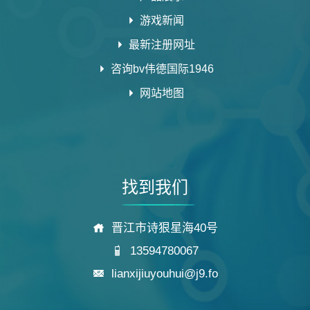
游戏新闻
最新注册网址
咨询bv伟德国际1946
网站地图
找到我们
晋江市诗狠星海40号
13594780067
lianxijiuyouhui@j9.fo