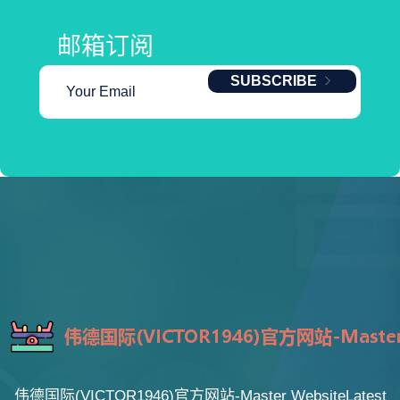
邮箱订阅
SUBSCRIBE
伟德国际(VICTOR1946)官方网站-Master WebsiteLatest