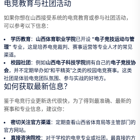
电竞教育与社团活动
如果你想在山西接受系统的电竞教育或参与社团活动，
可以参考以下信息：
学历教育
：
山西体育职业学院
已开设
“电子竞技运动与管
理”
专业，这是培养电竞裁判、赛事运营等专业人才的常见
渠道。
校园社团
：例如
山西电子科技学院
拥有自己的
电子竞技协
会
，并不定期举办如“和平精英”之类的校园电竞赛事。这类
社团是体验电竞团队氛围、参与实战的好地方。
如何获取最新信息？
鉴于电竞行业更新迭代很快，为了得到最准确、最新的
赛事和专业信息，建议你：
密切关注官方渠道
：定期查看山西省体育局等主管部门的
官方网站。
直接咨询院校
：对于学校的电竞专业或社团，最直接的方