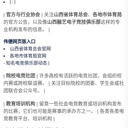
| : |
|
官方与行业协会
| 关注
山西省体育总会
、
各地市体育局
的官方公告，以及像
山西融艺电子竞技俱乐部
这样的专
业机构发布的信息。 |
伟德网页版入口
山西省体育总会官网
各地市体育局官网
- 知名电竞俱乐部动态 |
|
院校电竞社团
| 许多高校有活跃的电竞社团，会组织校
内赛或跨校联谊赛。 | 关注目标院校的团委、学生会或社
团联合会公众号。 |
|
教育培训机构
| 留意一些社会电竞教育或培训机构发布
的比赛，它们也可能是赛事的承办方之一。 | 各类各类电
竞教育平台、培训机构 |