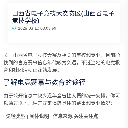
山西省电子竞技大赛赛区(山西省电子
竞技学校)
2026-03-10 08:03:59
关于山西省电子竞技大赛及相关的学校和专业，目前能
找到的官方赛事信息年代较为久远，不过当地的电竞教
育和社团活动正蓬勃发展。
了解电竞赛事与教育的途径
由于公开信息中缺少近年全省性大赛的统一安排，你可
以通过以下几种方式来追踪具体的赛事和专业情况：
|
途径类型
|
具体说明
|
信息来源/关注关注点
|