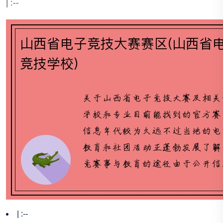
| :--
| :--