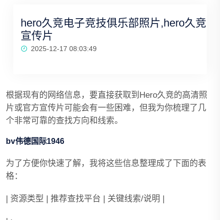
hero久竞电子竞技俱乐部照片,hero久竞
宣传片
2025-12-17 08:03:49
根据现有的网络信息，要直接获取到Hero久竞的高清照
片或官方宣传片可能会有一些困难，但我为你梳理了几
个非常可靠的查找方向和线索。
bv伟德国际1946
为了方便你快速了解，我将这些信息整理成了下面的表
格：
| 资源类型 | 推荐查找平台 | 关键线索/说明 |