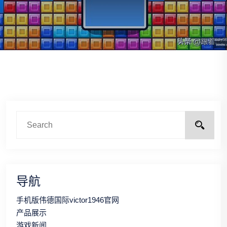
导航
手机版伟德国际victor1946官网
产品展示
游戏新闻