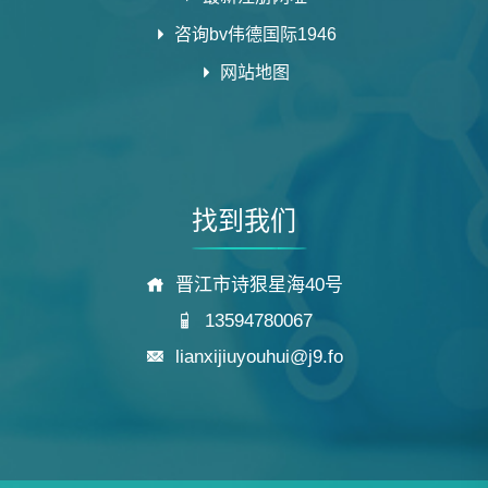
咨询bv伟德国际1946
网站地图
找到我们
晋江市诗狠星海40号
13594780067
lianxijiuyouhui@j9.fo