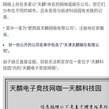
网络上存在多家以“天麟”命名的网咖或娱乐公司，但它们
分布在不同的城市，且未发现与前述科技园有关联的记
录。
* 其中一家为“肥西县天麟网咖有限公司”，注册地在安徽
省。
另一份公开的公司名单中包含了“天津天麟娱乐有限公
司”。
由于缺乏直接证据，目前无法断定存在一家位于“天麟科
技园”内的“天麟电子竞技网咖”。