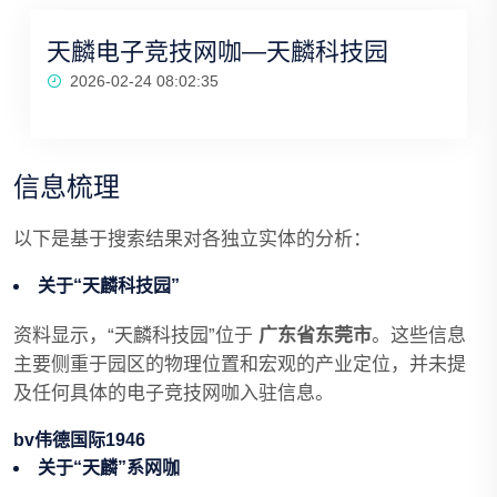
天麟电子竞技网咖—天麟科技园
2026-02-24 08:02:35
信息梳理
以下是基于搜索结果对各独立实体的分析：
关于“天麟科技园”
资料显示，“天麟科技园”位于
广东省东莞市
。这些信息
主要侧重于园区的物理位置和宏观的产业定位，并未提
及任何具体的电子竞技网咖入驻信息。
bv伟德国际1946
关于“天麟”系网咖