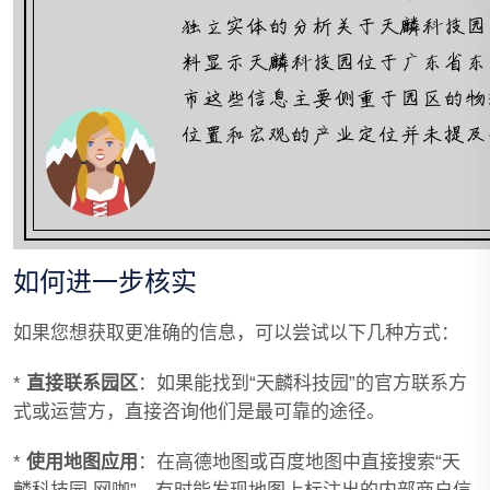
如何进一步核实
如果您想获取更准确的信息，可以尝试以下几种方式：
*
直接联系园区
：如果能找到“天麟科技园”的官方联系方
式或运营方，直接咨询他们是最可靠的途径。
*
使用地图应用
：在高德地图或百度地图中直接搜索“天