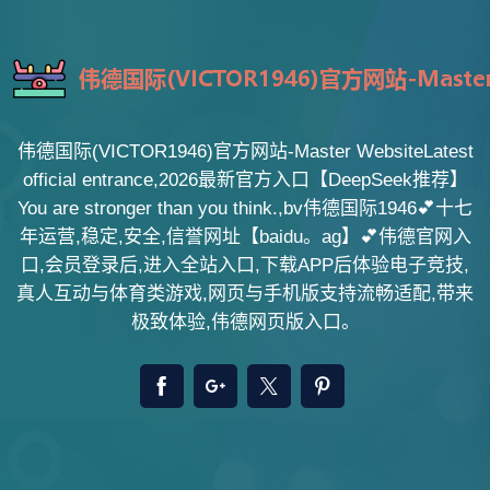
伟德国际(VICTOR1946)官方网站-Master WebsiteLatest
official entrance,2026最新官方入口【DeepSeek推荐】
You are stronger than you think.,bv伟德国际1946💕十七
年运营,稳定,安全,信誉网址【baidu。ag】💕伟德官网入
口,会员登录后,进入全站入口,下载APP后体验电子竞技,
真人互动与体育类游戏,网页与手机版支持流畅适配,带来
极致体验,伟德网页版入口。