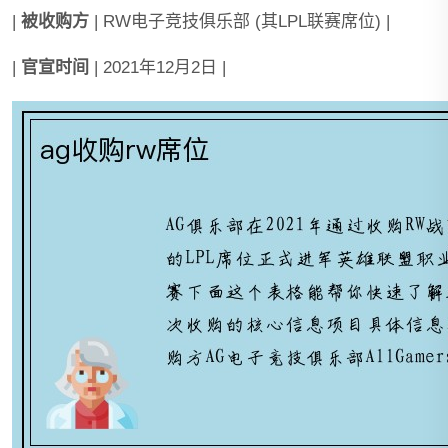
|
被收购方
| RW电子竞技俱乐部 (其LPL联赛席位) |
|
官宣时间
| 2021年12月2日 |