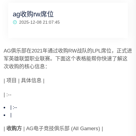
ag收购rw席位
2025-12-08 21:07:45
AG俱乐部在2021年通过收购RW战队的LPL席位，正式进
军英雄联盟职业联赛。下面这个表格能帮你快速了解这
次收购的核心信息：
| 项目 | 具体信息 |
| :--
| :--
|
|
收购方
| AG电子竞技俱乐部 (All Gamers) |