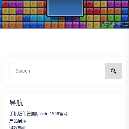
导航
手机版伟德国际victor1946官网
产品展示
游戏新闻