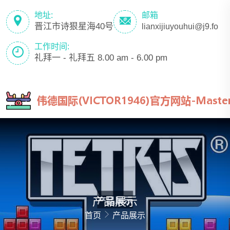
地址:
邮箱
晋江市诗狠星海40号
lianxijiuyouhui@j9.fo
工作时间:
礼拜一 - 礼拜五 8.00 am - 6.00 pm
产品展示
首页
产品展示