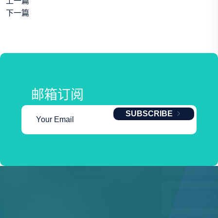
上一篇
下一篇
邮箱订阅
SUBSCRIBE