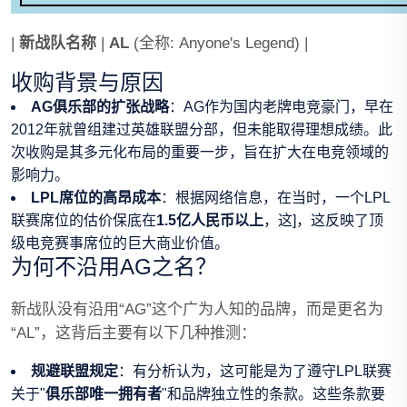
|
新战队名称
|
AL
(全称: Anyone's Legend) |
收购背景与原因
AG俱乐部的扩张战略
：AG作为国内老牌电竞豪门，早在
2012年就曾组建过英雄联盟分部，但未能取得理想成绩。此
次收购是其多元化布局的重要一步，旨在扩大在电竞领域的
影响力。
LPL席位的高昂成本
：根据网络信息，在当时，一个LPL
联赛席位的估价保底在
1.5亿人民币以上
，这]，这反映了顶
级电竞赛事席位的巨大商业价值。
为何不沿用AG之名？
新战队没有沿用“AG”这个广为人知的品牌，而是更名为
“AL”，这背后主要有以下几种推测：
规避联盟规定
：有分析认为，这可能是为了遵守LPL联赛
关于"
俱乐部唯一拥有者
"和品牌独立性的条款。这些条款要