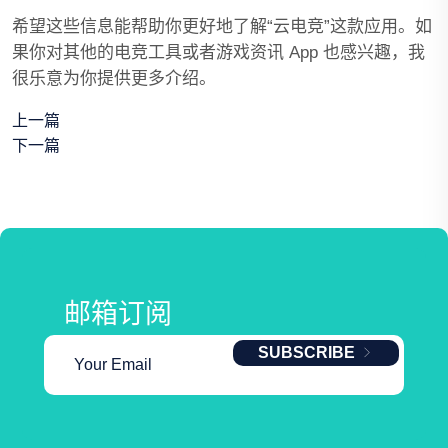
希望这些信息能帮助你更好地了解“云电竞”这款应用。如
果你对其他的电竞工具或者游戏资讯 App 也感兴趣，我
很乐意为你提供更多介绍。
上一篇
下一篇
邮箱订阅
SUBSCRIBE