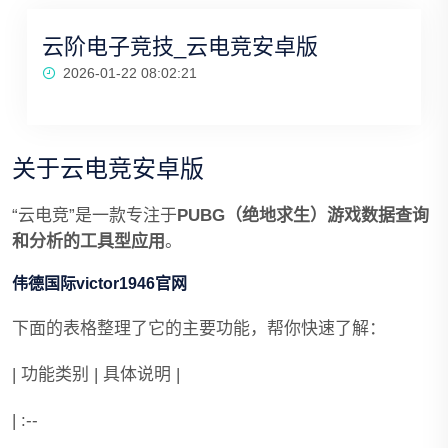
云阶电子竞技_云电竞安卓版
2026-01-22 08:02:21
关于云电竞安卓版
“云电竞”是一款专注于
PUBG（绝地求生）游戏数据查询
和分析的工具型应用
。
伟德国际victor1946官网
下面的表格整理了它的主要功能，帮你快速了解：
| 功能类别 | 具体说明 |
| :--