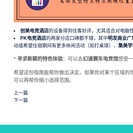
创美电竞酒店
的设备得到住客好评，尤其适合对电脑
PK电竞酒店
的两家分店口碑都不错，其中
明发商业广
动或希望住宿期间有更多休闲活动（如打桌球），
集美学
*
寻求新颖的特色体验
：可以去
幻速赛车电竞馆
感受
希望这份指南能帮你做出决定。如果你对某个区域的
可以再帮你缩小选择范围。
上一篇
下一篇