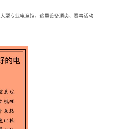
：
为大型专业电竞馆，这里设备顶尖、赛事活动