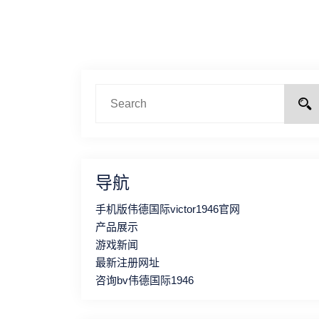
导航
手机版伟德国际victor1946官网
产品展示
游戏新闻
最新注册网址
咨询bv伟德国际1946