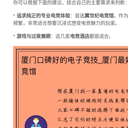
你可以根据下面的建议，结合自己的主要需求来判断
*
追求纯正的专业电竞体验
：首选
翼世纪电竞馆
。作
频繁，非常适合想要沉浸式感受电竞魅力的玩家。
*
游戏与过夜兼顾
：这几家
电竞酒店
都很适合。