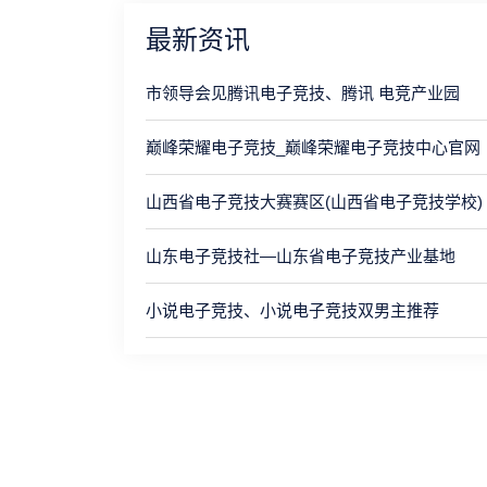
最新资讯
市领导会见腾讯电子竞技、腾讯 电竞产业园
巅峰荣耀电子竞技_巅峰荣耀电子竞技中心官网
山西省电子竞技大赛赛区(山西省电子竞技学校)
山东电子竞技社—山东省电子竞技产业基地
小说电子竞技、小说电子竞技双男主推荐