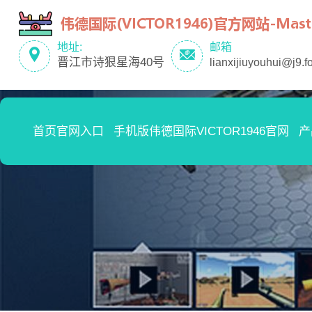
地址:
邮箱
晋江市诗狠星海40号
lianxijiuyouhui@j9.f
首页官网入口
手机版伟德国际VICTOR1946官网
产