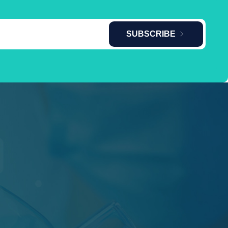
SUBSCRIBE