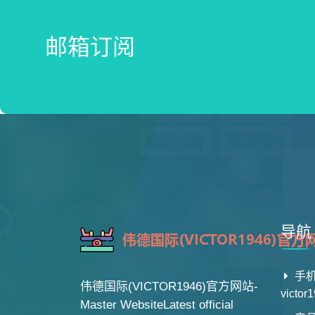
邮箱订阅
导航
手
伟德国际(VICTOR1946)官方网站-
victo
Master WebsiteLatest official