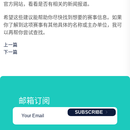
官方网站，看看是否有相关的新闻报道。
希望这些建议能帮助你尽快找到想要的赛事信息。如果
你了解到这项赛事有其他具体的名称或主办单位，我可
以再帮你尝试查找。
上一篇
下一篇
邮箱订阅
SUBSCRIBE