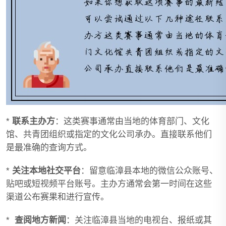
*
联系主办方
：这类赛事通常由当地的体育部门、文化
馆、共青团组织或指定的文化公司承办。直接联系他们
是最准确的查询方式。
*
关注本地社交平台
：留意临漳县本地的微信公众账号、
贴吧或短视频平台账号。主办方通常会第一时间在这些
渠道公布赛果和进行宣传。
* ️
查阅地方新闻
：关注临漳县当地的电视台、报纸或其