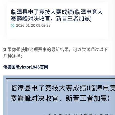
临漳县电子竞技大赛成绩(临漳电竞大
赛巅峰对决收官，新晋王者加冕)
2026-01-20 08:02:22
如果你想获取这项赛事的最新结果，可以尝试通过以下
几种途径：
伟德国际victor1946官网