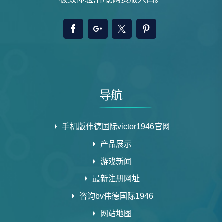
导航
手机版伟德国际victor1946官网
产品展示
游戏新闻
最新注册网址
咨询bv伟德国际1946
网站地图