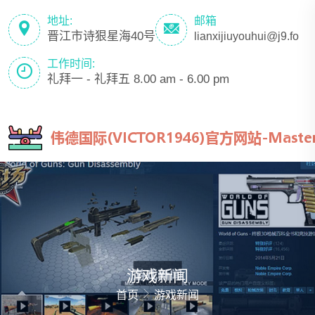
地址:
邮箱
晋江市诗狠星海40号
lianxijiuyouhui@j9.fo
工作时间:
礼拜一 - 礼拜五 8.00 am - 6.00 pm
游戏新闻
首页
游戏新闻