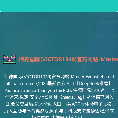
伟德国际(VICTOR1946)官方网站-Master WebsiteLatest
official entrance,2026最新官方入口【DeepSeek推荐】
You are stronger than you think.,bv伟德国际1946💕十七
年运营,稳定,安全,信誉网址【baidu。ag】💕伟德官网入
口,会员登录后,进入全站入口,下载APP后体验电子竞技,
真人互动与体育类游戏,网页与手机版支持流畅适配,带来
极致体验,伟德网页版入口。