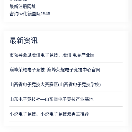
最新注册网址
咨询bv伟德国际1946
最新资讯
市领导会见腾讯电子竞技、腾讯 电竞产业园
巅峰荣耀电子竞技_巅峰荣耀电子竞技中心官网
山西省电子竞技大赛赛区(山西省电子竞技学校)
山东电子竞技社—山东省电子竞技产业基地
小说电子竞技、小说电子竞技双男主推荐