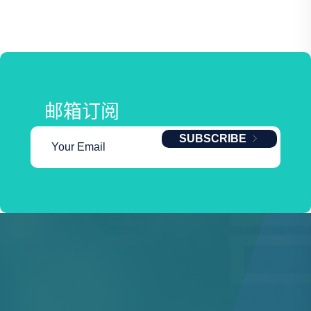
邮箱订阅
SUBSCRIBE